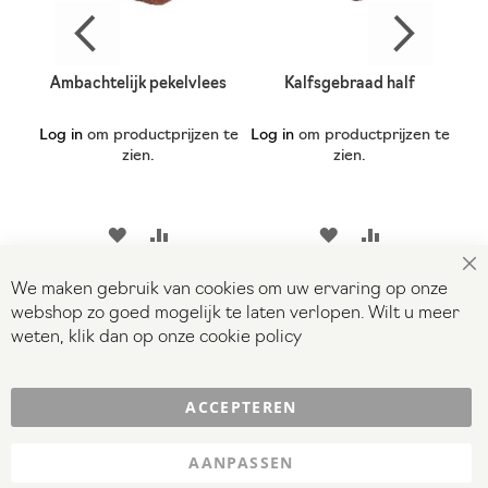
Pastrami Amerikaans
Leerdammer grillworst
naturel (ongegrild)
n te
Log in
om productprijzen te
Log in
om productprijzen te
Log
zien.
zien.
VOEGEN
VOEG
TOEVOEGEN
VOEG
TOEVOEGEN
TOE
OM
TOE
OM
Sl
We maken gebruik van cookies om uw ervaring op onze
AAN
TE
AAN
TE
webshop zo goed mogelijk te laten verlopen. Wilt u meer
weten, klik dan op onze
cookie policy
IJST
ELIJKEN
VERLANGLIJST
VERGELIJKEN
VERLANGLIJST
VERGELIJKE
ACCEPTEREN
AANPASSEN