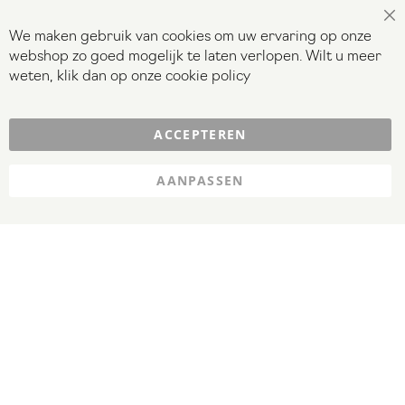
Sl
We maken gebruik van cookies om uw ervaring op onze
Abonneer
webshop zo goed mogelijk te laten verlopen. Wilt u meer
Inschrijven
u
weten, klik dan op onze
cookie policy
op
onze
Contact
ACCEPTEREN
nieuwsbrief
Veel gestelde vragen
AANPASSEN