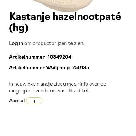
Kastanje hazelnootpaté
Ga
naar
(hg)
het
begin
Log in
om productprijzen te zien.
van
de
Artikelnummer
10349204
afbeeldingen-
Artikelnummer VAVgroep
250135
gallerij
In het winkelmandje ziet u meer info over de
mogelijke leverdatum van dit artikel.
Aantal