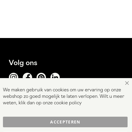
Volg ons
Sl
We maken gebruik van cookies om uw ervaring op onze
Abonneer
webshop zo goed mogelijk te laten verlopen. Wilt u meer
Inschrijven
u
weten, klik dan op onze
cookie policy
op
onze
Contact
ACCEPTEREN
nieuwsbrief
Veel gestelde vragen