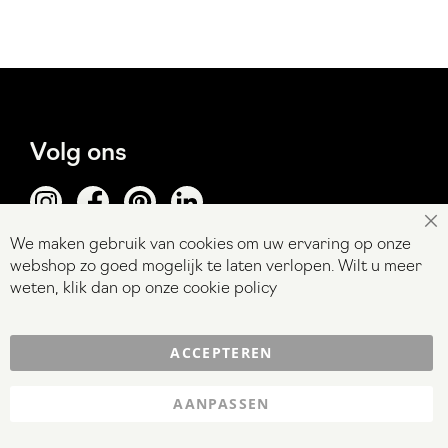
Volg ons
Sl
We maken gebruik van cookies om uw ervaring op onze
Abonneer
webshop zo goed mogelijk te laten verlopen. Wilt u meer
Inschrijven
u
weten, klik dan op onze
cookie policy
op
onze
Contact
ACCEPTEREN
nieuwsbrief
Veel gestelde vragen
AANPASSEN