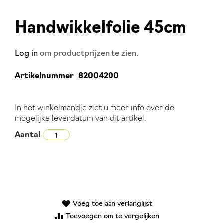
Handwikkelfolie 45cm
Ga
naar
het
Log in
om productprijzen te zien.
begin
van
Artikelnummer
82004200
de
afbeeldingen-
In het winkelmandje ziet u meer info over de
gallerij
mogelijke leverdatum van dit artikel.
Aantal
Voeg toe aan verlanglijst
Toevoegen om te vergelijken